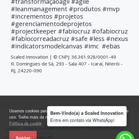
#transformaçãoágil #agile
#leanmanagement #produtos #mvp
#incrementos #projetos
#gerenciamentodeprojetos
#projectkeeper #fabiocruz #ofabiocruz
#fabiocorreadacruz #safe #less #nexus
#indicatorsmodelcanvas #imc #ebas
Scaled Innovation | © CNPJ: 36.361.928/0001-49
R. Domingues de Sá, 293 - Sala 407 - Icaraí, Niterói -
RJ, 24220-090
Usamos cookies para otimizar nosso site e coletar estatísticas de
Bem-Vindo(a) a Scaled Innovation
uso. Saiba mais da nossa Política de Privacidade, LGPD em
Entre em contato via WhatsApp!
Comunidade | © CNPJ: 36.361.928/0001-49
Política de cookie
Sobre
Política de Privacidade e LGPD
Termos e condições
Login
Aceitar